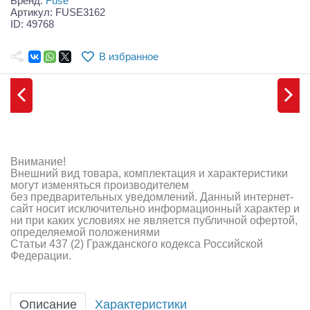
Бренд:
Fuse
Самолеты
Артикул: FUSE3162
ID: 49768
Квадрокоптеры
В избранное
Судомодели
Конструкторы
Аппаратура и электроника
Аккумуляторы и батарейки
Внимание!
Внешний вид товара, комплектация и характеристики
Зарядные устройства и блоки питания
могут изменяться производителем
без предварительных уведомлений. Данный интернет-
Двигатели
сайт носит исключительно информационный характер и
ни при каких условиях не является публичной офертой,
определяемой положениями
Технические жидкости
Статьи 437 (2) Гражданского кодекса Российской
Федерации.
Инструмент,измерительные приборы,расходники
Оптовая продажа запчастей для моделей
Описание
Характеристики