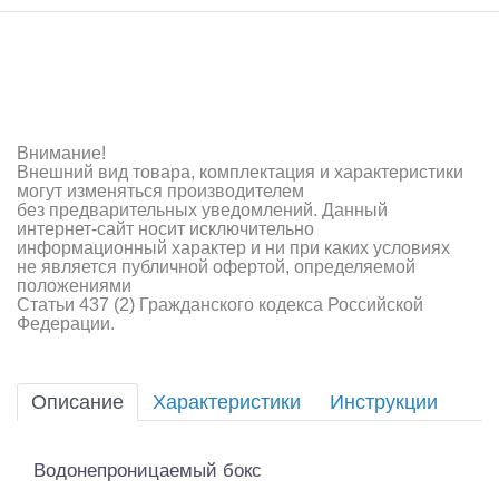
Самолеты
Квадрокоптеры
Судомодели
Конструкторы
Внимание!
Внешний вид товара, комплектация и характеристики
могут изменяться производителем
Аппаратура и электроника
без предварительных уведомлений. Данный
интернет-сайт носит исключительно
Аккумуляторы и батарейки
информационный характер и ни при каких условиях
не является публичной офертой, определяемой
положениями
Зарядные устройства и блоки питания
Статьи 437 (2) Гражданского кодекса Российской
Федерации.
Двигатели
Технические жидкости
Описание
Характеристики
Инструкции
Инструмент,измерительные приборы,расходники
Водонепроницаемый бокс
Оптовая продажа запчастей для моделей