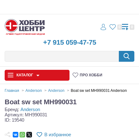
0
0
+7 915 059-47-75
КАТАЛОГ
ПРО ХОББИ
Главная
Anderson
Anderson
Boat sw set MH990031 Anderson
Boat sw set MH990031
Автомодели
Бренд:
Anderson
Артикул: MH990031
Запчасти и аксессуары
ID: 19540
Игрушки
В избранное