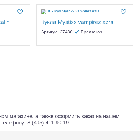
alin
Кукла Mystixx vampirez azra
Артикул: 27436
Предзаказ
тр-траки
ДВС модели
ном магазине, а также оформить заказ на нашем
елефону: 8 (495) 411-90-19.