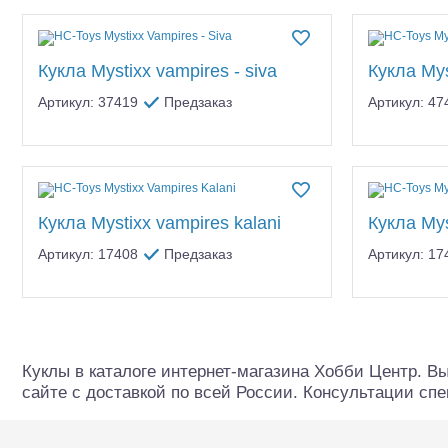
Квадрокоптеры
До
Судомодели
Кукла Mystixx vampires - siva
Кукла Mys
Конструкторы
Артикул: 37419
Предзаказ
Артикул: 47
Аппаратура и электроника
Аккумуляторы и батарейки
Зарядные устройства и блоки
Кукла Mystixx vampires kalani
Кукла Mys
питания
Артикул: 17408
Предзаказ
Артикул: 17
Двигатели
Технические жидкости
Инструмент,измерительные
Шоссейки/дрифт/р
Куклы в каталоге интернет-магазина Хобби Центр. В
приборы,расходники
сайте с доставкой по всей России. Консультации спе
Оптовая продажа запчастей
для моделей