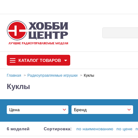
КАТАЛОГ
ТОВАРОВ
Главная
Радиоуправляемые игрушки
Куклы
Куклы
Автомодели
Запчасти и аксессуары
Цена
Бренд
Игрушки
Автомодели для с
HC-Toys
Самолеты
От
6 моделей
Сортировка:
по наименованию
по цене
п
Применить
(6)