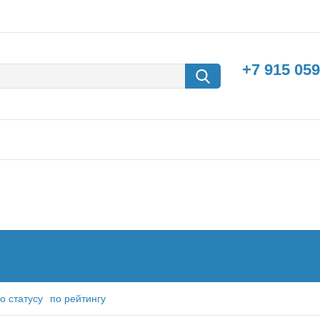
+7 915 059
борки
Машины с
электродвигателем
о статусу
по рейтингу