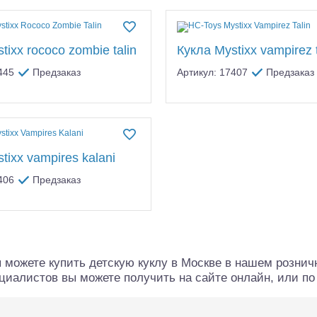
tixx rococo zombie talin
Кукла Mystixx vampirez t
445
Предзаказ
Артикул: 17407
Предзаказ
tixx vampires kalani
406
Предзаказ
алли
Багги/трагги
Монс
ы можете купить детскую куклу в Москве в нашем рознич
циалистов вы можете получить на сайте онлайн, или по т