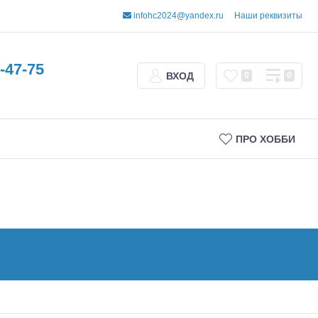
infohc2024@yandex.ru
Наши реквизиты
-47-75
ВХОД
0
0
ПРО ХОББИ
Трофи
Шорт-корсы