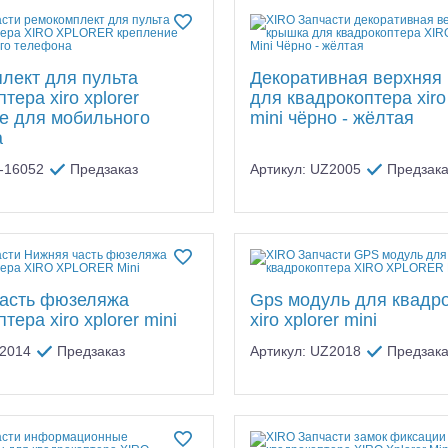
лект для пульта
Декоративная верхняя
тера xiro xplorer
для квадрокоптера xiro 
е для мобильного
mini чёрно - жёлтая
а
R-16052
Предзаказ
Артикул: UZ2005
Предзака
асть фюзеляжа
Gps модуль для квадр
тера xiro xplorer mini
xiro xplorer mini
Z2014
Предзаказ
Артикул: UZ2018
Предзака