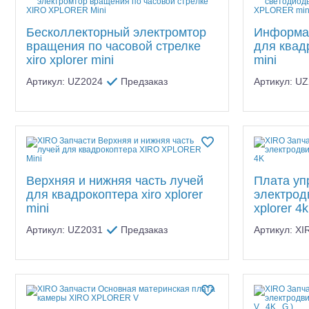
Бесколлекторный электромтор
Информа
вращения по часовой стрелке
для квадр
xiro xplorer mini
mini
Артикул: UZ2024
Предзаказ
Артикул: U
Шоссейки/дрифт/р
Верхняя и нижняя часть лучей
Плата уп
для квадрокоптера xiro xplorer
электрод
mini
xplorer 4k
Артикул: UZ2031
Предзаказ
Артикул: X