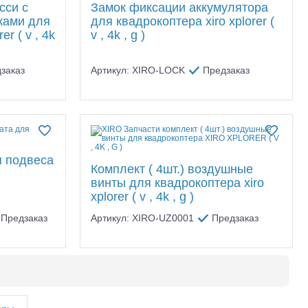
сси c
Замок фиксации аккумулятора
ками для
для квадрокоптера xiro xplorer (
er ( v , 4k
v , 4k , g )
заказ
Артикул: XIRO-LOCK
Предзаказ
я подвеса
Комплект ( 4шт.) воздушные
винты для квадрокоптера xiro
xplorer ( v , 4k , g )
Предзаказ
Артикул: XIRO-UZ0001
Предзаказ