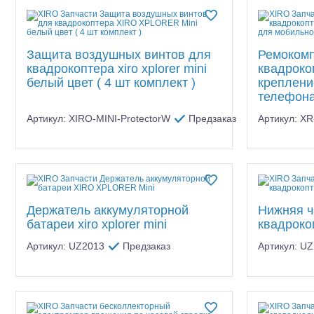
Защита воздушных винтов для
Ремокомп
квадрокоптера xiro xplorer mini
квадрокоп
белый цвет ( 4 шт комплект )
креплени
телефон
Артикул: XIRO-MINI-ProtectorW
Предзаказ
Артикул: X
Держатель аккумуляторной
Нижняя ч
батареи xiro xplorer mini
квадрокоп
Артикул: UZ2013
Предзаказ
Артикул: U