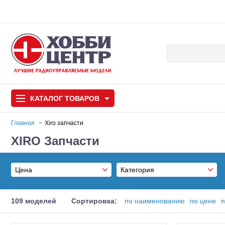
КАТАЛОГ
ТОВАРОВ
Главная
Xiro запчасти
XIRO Запчасти
Автомодели
Запчасти и аксессуары
Цена
Категория
Игрушки
Автомодели для с
Аккумуляторы
От
109 моделей
Сортировка:
по наименованию
по цене
п
Самолеты
Запчасти
До
Сумки и кейсы