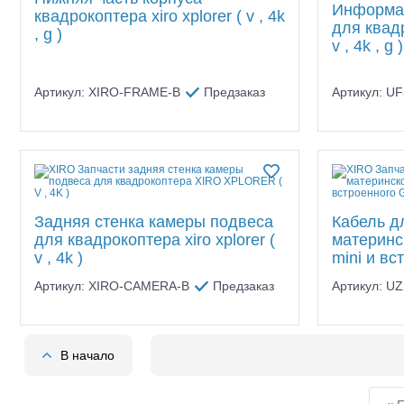
Информа
квадрокоптера xiro xplorer ( v , 4k
для квадр
, g )
v , 4k , g )
Артикул: XIRO-FRAME-B
Предзаказ
Артикул: U
Задняя стенка камеры подвеса
Кабель д
для квадрокоптера xiro xplorer (
материнск
v , 4k )
mini и в
Артикул: XIRO-CAMERA-B
Предзаказ
Артикул: U
В начало