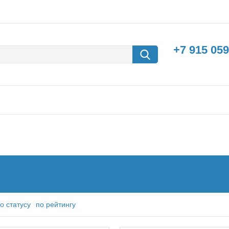
+7 915 059
борки
Машины с
электродвигателем
о статусу
по рейтингу