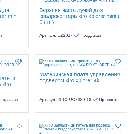
 для
Верхняя часть лучей для
rer mini
квадрокоптера xiro xplorer mini (
8 шт )
з
Артикул: UZ2027
Предзаказ
тр-траки
ДВС модели
Материнская плата управления
латы и
подвесом xiro xplorer 4k
 xiro
редзаказ
Артикул: XIRO-UG3330-16
Предзаказ