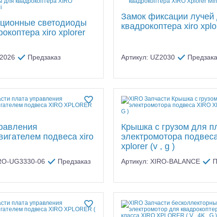
Замок фиксации лучей
ционные светодиоды
квадрокоптера xiro xplo
окоптера xiro xplorer
Z2026
Предзаказ
Артикул: UZ2030
Предзака
алли
Багги/трагги
Монс
равления
Крышка с грузом для п
вигателем подвеса xiro
электромотора подвеса
xplorer (v , g )
IRO-UG3330-06
Предзаказ
Артикул: XIRO-BALANCE
П