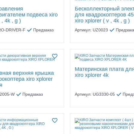
равления
Бесколлекторный элек
вигателем подвеса xiro
для квадрокоптеров 45
 , 4k , g )
xiro xplorer ( v , 4k , g )
IRO-DRIVER-F
Предзаказ
Артикул: UZ0023
Предзака
Материнская плата дл
вная верхняя крышка
xiro xplorer 4k
окоптера xiro xplorer
я
Z2005-W
Предзаказ
Артикул: UG3330-05
Предз