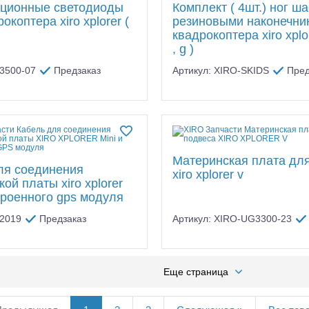
ционные светодиоды
Комплект ( 4шт.) ног ша
окоптера xiro xplorer (
резиновыми наконечни
квадрокоптера xiro xplor
, g )
F3500-07
Предзаказ
Артикул: XIRO-SKIDS
Пред
Материнская плата дл
ля соединения
xiro xplorer v
ой платы xiro xplorer
строенного gps модуля
Z2019
Предзаказ
Артикул: XIRO-UG3300-23
Еще страница