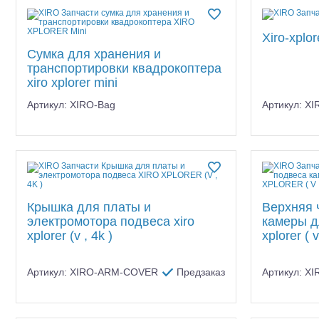
Квадрокоптеры
Квадрокоптеры
Зарядные устройства
Судомодели
Xiro-xplo
Сумка для хранения и
Применить
Конструкторы
транспортировки квадрокоптера
xiro xplorer mini
Аппаратура и электроника
Артикул: XIRO-Bag
Артикул: 
Аккумуляторы и батарейки
Зарядные устройства и блоки
питания
Двигатели
Крышка для платы и
Верхняя 
электромотора подвеса xiro
камеры д
Технические жидкости
xplorer (v , 4k )
xplorer ( v
Инструмент,измерительные
приборы,расходники
Артикул: XIRO-ARM-COVER
Предзаказ
Артикул: X
Оптовая продажа запчастей
для моделей