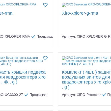
rer-rma
Xiro-xplorer-g-rma
XIRO-XPLORER-RMA
Предзаказ
Артикул: XIRO-XPLORER-G-
часть крышки подвеса
Комплект ( 4шт. ) защи
ля квадрокоптера xiro
воздушных винтов для
 , 4k , g )
квадрокоптера xiro xplor
, g )
IRO-UG3300-27
Предзаказ
Артикул: XIRO-Protector
П