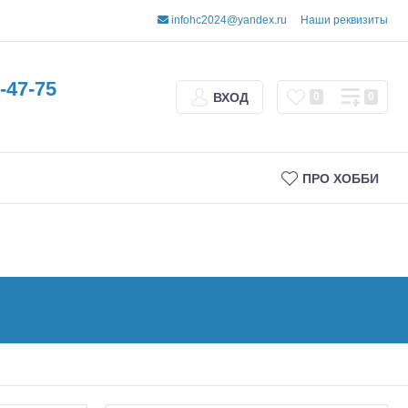
infohc2024@yandex.ru
Наши реквизиты
-47-75
ВХОД
0
0
ПРО ХОББИ
Трофи
Шорт-корсы