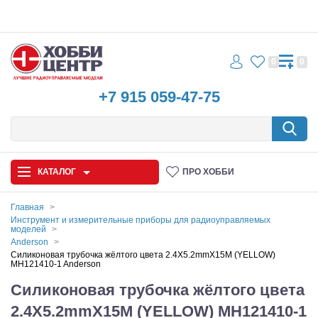
0
0
+7 915 059-47-75
КАТАЛОГ
ПРО ХОББИ
Главная
Инструмент и измерительные приборы для радиоуправляемых
моделей
Автомодели
Anderson
Силиконовая трубочка жёлтого цвета 2.4X5.2mmX15M (YELLOW)
Запчасти и аксессуары
MH121410-1 Anderson
Силиконовая трубочка жёлтого цвета
Игрушки
2.4X5.2mmX15M (YELLOW) MH121410-1