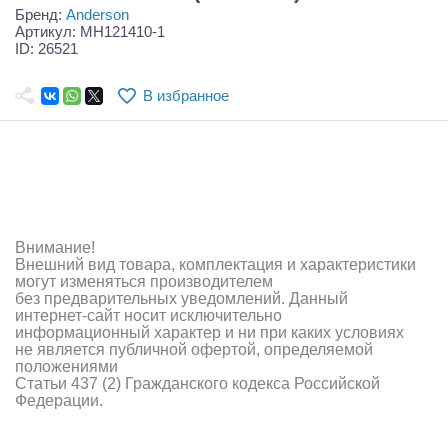
Самолеты
Бренд:
Anderson
Артикул: MH121410-1
ID: 26521
Квадрокоптеры
Судомодели
В избранное
Конструкторы
Аппаратура и электроника
Аккумуляторы и батарейки
Внимание!
Зарядные устройства и блоки питания
Внешний вид товара, комплектация и характеристики
могут изменяться производителем
без предварительных уведомлений. Данный
Двигатели
интернет-сайт носит исключительно
информационный характер и ни при каких условиях
Технические жидкости
не является публичной офертой, определяемой
положениями
Статьи 437 (2) Гражданского кодекса Российской
Инструмент,измерительные приборы,расходники
Федерации.
Оптовая продажа запчастей для моделей