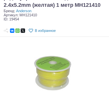
Самолеты
2.4x5.2mm (желтая) 1 метр MH121410
Бренд:
Anderson
Квадрокоптеры
Артикул: MH121410
ID: 19454
Судомодели
В избранное
Конструкторы
Аппаратура и электроника
Аккумуляторы и батарейки
Зарядные устройства и блоки питания
Двигатели
Технические жидкости
Инструмент,измерительные приборы,расходники
Оптовая продажа запчастей для моделей