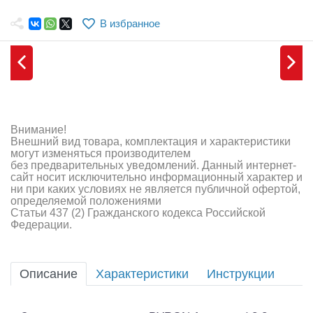
Самолеты
В избранное
Квадрокоптеры
Судомодели
Конструкторы
Аппаратура и электроника
Внимание!
Внешний вид товара, комплектация и характеристики
Аккумуляторы и батарейки
могут изменяться производителем
без предварительных уведомлений. Данный интернет-
сайт носит исключительно информационный характер и
Зарядные устройства и блоки питания
ни при каких условиях не является публичной офертой,
определяемой положениями
Двигатели
Статьи 437 (2) Гражданского кодекса Российской
Федерации.
Технические жидкости
Инструмент,измерительные приборы,расходники
Описание
Характеристики
Инструкции
Оптовая продажа запчастей для моделей