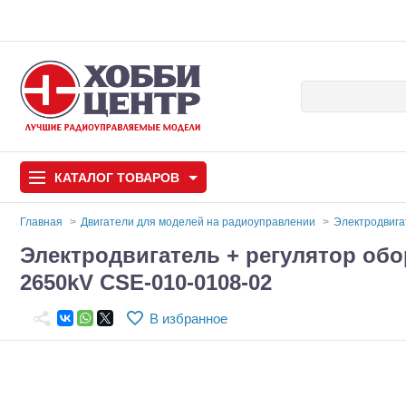
КАТАЛОГ
ТОВАРОВ
Главная
Двигатели для моделей на радиоуправлении
Электродвиг
Электродвигатель + регулятор обо
Автомодели
2650kV CSE-010-0108-02
Запчасти и аксессуары
В избранное
Игрушки
Автомодели для с
Самолеты