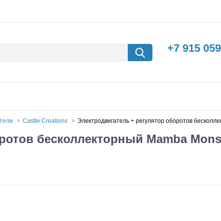
+7 915 059
атели
Castle Creations
Электродвигатель + регулятор оборотов бесколле
ротов бесколлекторный Mamba Monste
борки
Машины с
электродвигателем