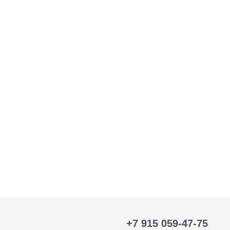
тр-траки
ДВС модели
+7 915 059-47-75