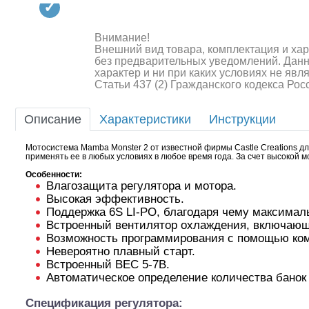
Квадрокоптеры
Судомодели
Внимание!
Внешний вид товара, комплектация и ха
Конструкторы
без предварительных уведомлений. Дан
характер и ни при каких условиях не яв
Статьи 437 (2) Гражданского кодекса Ро
Аппаратура и электроника
Аккумуляторы и батарейки
Описание
Характеристики
Инструкции
Зарядные устройства и блоки
Мотосистема Mamba Monster 2 от известной фирмы Castle Creations д
применять ее в любых условиях в любое время года. За счет высокой
питания
Особенности:
Влагозащита регулятора и мотора.
Двигатели
Высокая эффективность.
Поддержка 6S LI-PO, благодаря чему максималь
Технические жидкости
Встроенный вентилятор охлаждения, включающ
Возможность программирования с помощью комп
Инструмент,измерительные
Невероятно плавный старт.
приборы,расходники
Встроенный BEC 5-7В.
Автоматическое определение количества банок 
Оптовая продажа запчастей
для моделей
Спецификация регулятора: