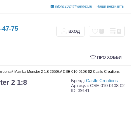
infohc2024@yandex.ru
Наши реквизиты
-47-75
ВХОД
0
0
ПРО ХОББИ
кторный Mamba Monster 2 1:8 2650kV CSE-010-0108-02 Castle Creations
Бренд:
Castle Creations
r 2 1:8
Артикул: CSE-010-0108-02
ID: 39141
Трофи
Шорт-корсы