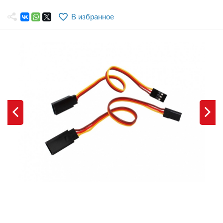
Самолеты
В избранное
Квадрокоптеры
Судомодели
Конструкторы
Аппаратура и электроника
Аккумуляторы и батарейки
Зарядные устройства и блоки питания
Двигатели
Технические жидкости
Инструмент,измерительные приборы,расходники
Оптовая продажа запчастей для моделей