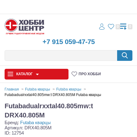
0
0
+7 915 059-47-75
КАТАЛОГ
ПРО ХОББИ
Главная
Futaba кварцы
Futaba кварцы
Futabadualrxxtal40.805mw:t DRX40.805M Futaba кварцы
Автомодели
Futabadualrxxtal40.805mw:t
Запчасти и аксессуары
DRX40.805M
Бренд:
Futaba кварцы
Игрушки
Артикул: DRX40.805M
ID: 12754