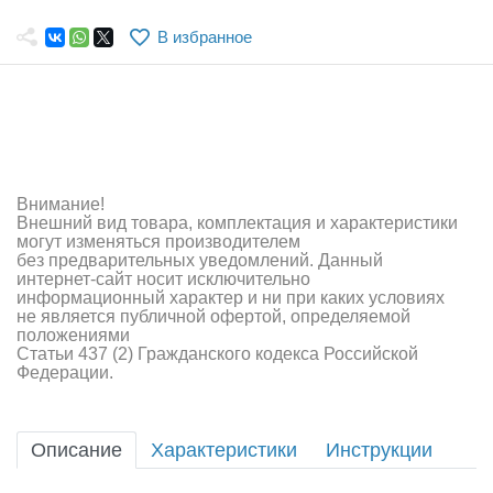
Самолеты
В избранное
Квадрокоптеры
Судомодели
Конструкторы
Аппаратура и электроника
Внимание!
Внешний вид товара, комплектация и характеристики
Аккумуляторы и батарейки
могут изменяться производителем
без предварительных уведомлений. Данный
интернет-сайт носит исключительно
Зарядные устройства и блоки питания
информационный характер и ни при каких условиях
не является публичной офертой, определяемой
Двигатели
положениями
Статьи 437 (2) Гражданского кодекса Российской
Федерации.
Технические жидкости
Инструмент,измерительные приборы,расходники
Описание
Характеристики
Инструкции
Оптовая продажа запчастей для моделей