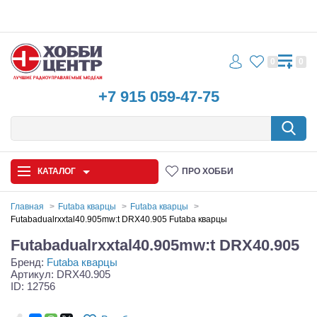
0
0
+7 915 059-47-75
КАТАЛОГ
ПРО ХОББИ
Главная
Futaba кварцы
Futaba кварцы
Futabadualrxxtal40.905mw:t DRX40.905 Futaba кварцы
Автомодели
Futabadualrxxtal40.905mw:t DRX40.905
Бренд:
Futaba кварцы
Запчасти и аксессуары
Артикул: DRX40.905
ID: 12756
Игрушки