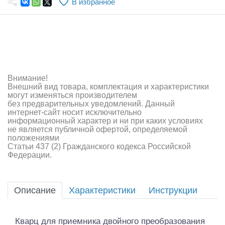
В избранное
Самолеты
Квадрокоптеры
Судомодели
Конструкторы
Внимание!
Внешний вид товара, комплектация и характеристики
Аппаратура и электроника
могут изменяться производителем
без предварительных уведомлений. Данный
Аккумуляторы и батарейки
интернет-сайт носит исключительно
информационный характер и ни при каких условиях
не является публичной офертой, определяемой
Зарядные устройства и блоки питания
положениями
Статьи 437 (2) Гражданского кодекса Российской
Двигатели
Федерации.
Технические жидкости
Описание
Характеристики
Инструкции
Инструмент,измерительные приборы,расходники
Оптовая продажа запчастей для моделей
Кварц для приемника двойного преобразования