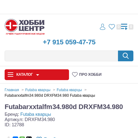
0
0
+7 915 059-47-75
КАТАЛОГ
ПРО ХОББИ
Главная
Futaba кварцы
Futaba кварцы
Futabarxxtalfm34.980d DRXFM34.980 Futaba кварцы
Автомодели
Futabarxxtalfm34.980d DRXFM34.980
Бренд:
Futaba кварцы
Запчасти и аксессуары
Артикул: DRXFM34.980
ID: 12788
Игрушки