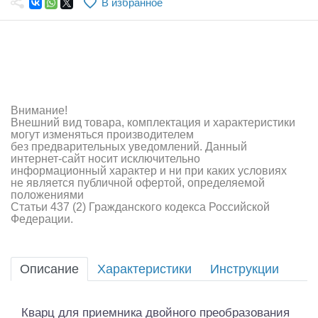
В избранное
Самолеты
Квадрокоптеры
Судомодели
Конструкторы
Внимание!
Внешний вид товара, комплектация и характеристики
Аппаратура и электроника
могут изменяться производителем
без предварительных уведомлений. Данный
Аккумуляторы и батарейки
интернет-сайт носит исключительно
информационный характер и ни при каких условиях
не является публичной офертой, определяемой
Зарядные устройства и блоки питания
положениями
Статьи 437 (2) Гражданского кодекса Российской
Двигатели
Федерации.
Технические жидкости
Описание
Характеристики
Инструкции
Инструмент,измерительные приборы,расходники
Оптовая продажа запчастей для моделей
Кварц для приемника двойного преобразования