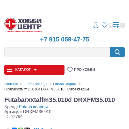
0
0
+7 915 059-47-75
КАТАЛОГ
ПРО ХОББИ
Главная
Futaba кварцы
Futaba кварцы
Futabarxxtalfm35.010d DRXFM35.010 Futaba кварцы
Автомодели
Futabarxxtalfm35.010d DRXFM35.010
Бренд:
Futaba кварцы
Запчасти и аксессуары
Артикул: DRXFM35.010
ID: 12794
Игрушки