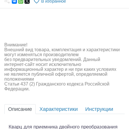
В избранное
Самолеты
Квадрокоптеры
Судомодели
Конструкторы
Внимание!
Внешний вид товара, комплектация и характеристики
Аппаратура и электроника
могут изменяться производителем
без предварительных уведомлений. Данный
Аккумуляторы и батарейки
интернет-сайт носит исключительно
информационный характер и ни при каких условиях
не является публичной офертой, определяемой
Зарядные устройства и блоки питания
положениями
Статьи 437 (2) Гражданского кодекса Российской
Двигатели
Федерации.
Технические жидкости
Описание
Характеристики
Инструкции
Инструмент,измерительные приборы,расходники
Оптовая продажа запчастей для моделей
Кварц для приемника двойного преобразования