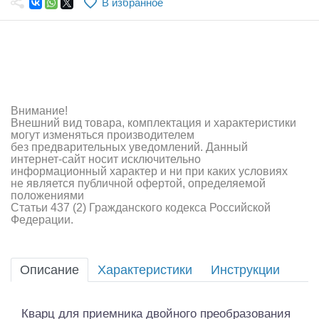
В избранное
Самолеты
Квадрокоптеры
Судомодели
Конструкторы
Внимание!
Внешний вид товара, комплектация и характеристики
Аппаратура и электроника
могут изменяться производителем
без предварительных уведомлений. Данный
Аккумуляторы и батарейки
интернет-сайт носит исключительно
информационный характер и ни при каких условиях
не является публичной офертой, определяемой
Зарядные устройства и блоки питания
положениями
Статьи 437 (2) Гражданского кодекса Российской
Двигатели
Федерации.
Технические жидкости
Описание
Характеристики
Инструкции
Инструмент,измерительные приборы,расходники
Оптовая продажа запчастей для моделей
Кварц для приемника двойного преобразования