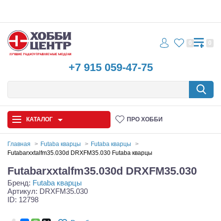
0
0
+7 915 059-47-75
КАТАЛОГ
ПРО ХОББИ
Главная
Futaba кварцы
Futaba кварцы
Futabarxxtalfm35.030d DRXFM35.030 Futaba кварцы
Автомодели
Futabarxxtalfm35.030d DRXFM35.030
Бренд:
Futaba кварцы
Запчасти и аксессуары
Артикул: DRXFM35.030
ID: 12798
Игрушки