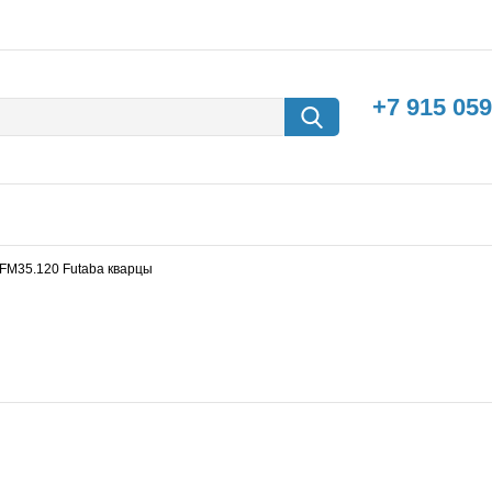
+7 915 059
XFM35.120 Futaba кварцы
борки
Машины с
электродвигателем