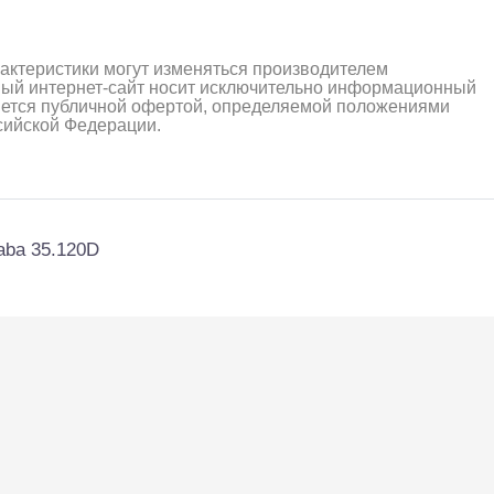
рактеристики могут изменяться производителем
ный интернет-сайт носит исключительно информационный
ляется публичной офертой, определяемой положениями
ссийской Федерации.
aba 35.120D
алли
Багги/трагги
Монс