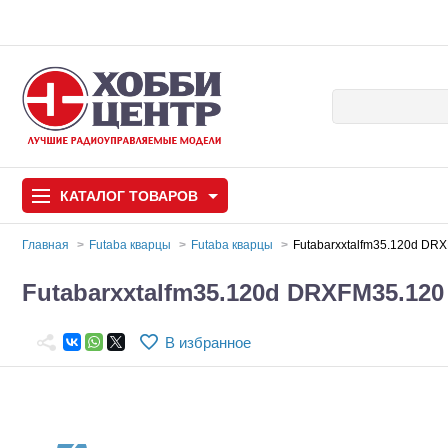
КАТАЛОГ
ТОВАРОВ
Главная
Futaba кварцы
Futaba кварцы
Futabarxxtalfm35.120d DR
Автомодели
Futabarxxtalfm35.120d DRXFM35.120
Запчасти и аксессуары
В избранное
Игрушки
Автомодели для с
Самолеты