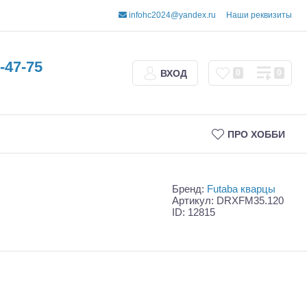
infohc2024@yandex.ru
Наши реквизиты
-47-75
ВХОД
0
0
ПРО ХОББИ
Бренд:
Futaba кварцы
Артикул: DRXFM35.120
ID: 12815
Трофи
Шорт-корсы