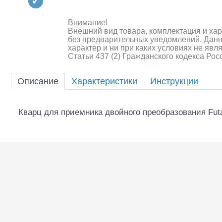
Квадрокоптеры
Судомодели
Внимание!
Внешний вид товара, комплектация и ха
без предварительных уведомлений. Дан
Конструкторы
характер и ни при каких условиях не яв
Статьи 437 (2) Гражданского кодекса Ро
Аппаратура и электроника
Описание
Характеристики
Инструкции
Аккумуляторы и батарейки
Зарядные устройства и блоки
Кварц для приемника двойного преобразования Fut
питания
Двигатели
Технические жидкости
Шоссейки/дрифт/р
Инструмент,измерительные
приборы,расходники
Оптовая продажа запчастей
для моделей