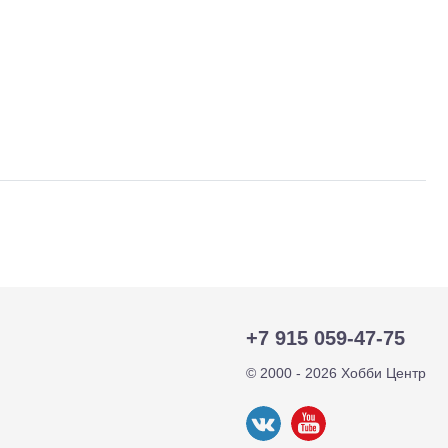
тр-траки
ДВС модели
+7 915 059-47-75
© 2000 - 2026 Хобби Центр