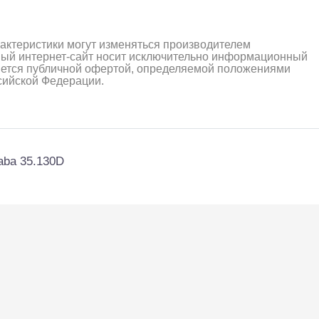
рактеристики могут изменяться производителем
ный интернет-сайт носит исключительно информационный
ляется публичной офертой, определяемой положениями
ссийской Федерации.
aba 35.130D
алли
Багги/трагги
Монс