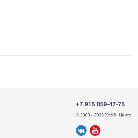
тр-траки
ДВС модели
+7 915 059-47-75
© 2000 - 2026 Хобби Центр