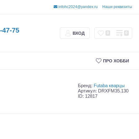
infohc2024@yandex.ru
Наши реквизиты
-47-75
ВХОД
0
0
ПРО ХОББИ
Бренд:
Futaba кварцы
Артикул: DRXFM35.130
ID: 12817
Трофи
Шорт-корсы