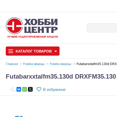
КАТАЛОГ
ТОВАРОВ
Главная
Futaba кварцы
Futaba кварцы
Futabarxxtalfm35.130d DR
Автомодели
Futabarxxtalfm35.130d DRXFM35.130
Запчасти и аксессуары
В избранное
Игрушки
Автомодели для с
Самолеты