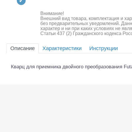
Квадрокоптеры
Судомодели
Внимание!
Внешний вид товара, комплектация и ха
без предварительных уведомлений. Дан
Конструкторы
характер и ни при каких условиях не яв
Статьи 437 (2) Гражданского кодекса Ро
Аппаратура и электроника
Описание
Характеристики
Инструкции
Аккумуляторы и батарейки
Зарядные устройства и блоки
Кварц для приемника двойного преобразования Fut
питания
Двигатели
Технические жидкости
Шоссейки/дрифт/р
Инструмент,измерительные
приборы,расходники
Оптовая продажа запчастей
для моделей