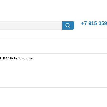
+7 915 059
XFM35.130 Futaba кварцы
борки
Машины с
электродвигателем