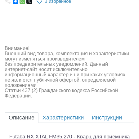
В избранное
Самолеты
Квадрокоптеры
Судомодели
Конструкторы
Внимание!
Внешний вид товара, комплектация и характеристики
Аппаратура и электроника
могут изменяться производителем
без предварительных уведомлений. Данный
Аккумуляторы и батарейки
интернет-сайт носит исключительно
информационный характер и ни при каких условиях
не является публичной офертой, определяемой
Зарядные устройства и блоки питания
положениями
Статьи 437 (2) Гражданского кодекса Российской
Двигатели
Федерации.
Технические жидкости
Описание
Характеристики
Инструкции
Инструмент,измерительные приборы,расходники
Оптовая продажа запчастей для моделей
Futaba RX XTAL FM35.270 - Кварц для приёмника