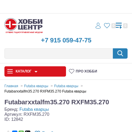
0
0
+7 915 059-47-75
КАТАЛОГ
ПРО ХОББИ
Главная
Futaba кварцы
Futaba кварцы
Futabarxxtalfm35.270 RXFM35.270 Futaba кварцы
Автомодели
Futabarxxtalfm35.270 RXFM35.270
Бренд:
Futaba кварцы
Запчасти и аксессуары
Артикул: RXFM35.270
ID: 12842
Игрушки