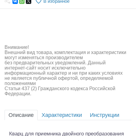
В избранное
Самолеты
Квадрокоптеры
Судомодели
Конструкторы
Внимание!
Внешний вид товара, комплектация и характеристики
Аппаратура и электроника
могут изменяться производителем
без предварительных уведомлений. Данный
Аккумуляторы и батарейки
интернет-сайт носит исключительно
информационный характер и ни при каких условиях
не является публичной офертой, определяемой
Зарядные устройства и блоки питания
положениями
Статьи 437 (2) Гражданского кодекса Российской
Двигатели
Федерации.
Технические жидкости
Описание
Характеристики
Инструкции
Инструмент,измерительные приборы,расходники
Оптовая продажа запчастей для моделей
Кварц для приемника двойного преобразования