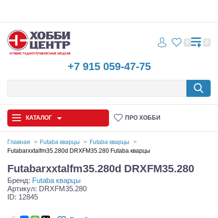
0
0
+7 915 059-47-75
КАТАЛОГ
ПРО ХОББИ
Главная
Futaba кварцы
Futaba кварцы
Futabarxxtalfm35.280d DRXFM35.280 Futaba кварцы
Автомодели
Futabarxxtalfm35.280d DRXFM35.280
Бренд:
Futaba кварцы
Запчасти и аксессуары
Артикул: DRXFM35.280
ID: 12845
Игрушки