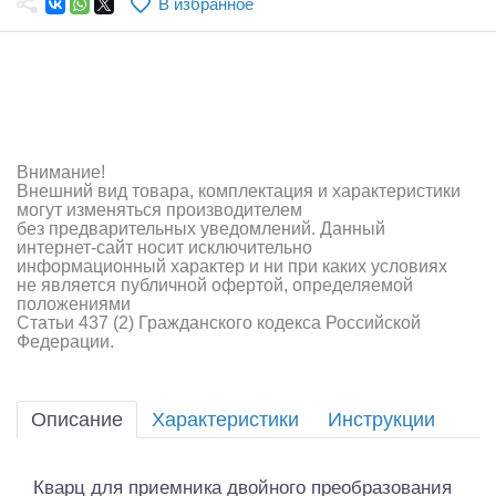
В избранное
Самолеты
Квадрокоптеры
Судомодели
Конструкторы
Внимание!
Внешний вид товара, комплектация и характеристики
Аппаратура и электроника
могут изменяться производителем
без предварительных уведомлений. Данный
Аккумуляторы и батарейки
интернет-сайт носит исключительно
информационный характер и ни при каких условиях
не является публичной офертой, определяемой
Зарядные устройства и блоки питания
положениями
Статьи 437 (2) Гражданского кодекса Российской
Двигатели
Федерации.
Технические жидкости
Описание
Характеристики
Инструкции
Инструмент,измерительные приборы,расходники
Оптовая продажа запчастей для моделей
Кварц для приемника двойного преобразования