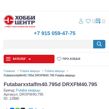
0
0
+7 915 059-47-75
КАТАЛОГ
ПРО ХОББИ
Главная
Futaba кварцы
Futaba кварцы
Futabarxxtalfm40.795d DRXFM40.795 Futaba кварцы
Автомодели
Futabarxxtalfm40.795d DRXFM40.795
Бренд:
Futaba кварцы
Запчасти и аксессуары
Артикул: DRXFM40.795
ID: 12880
Игрушки