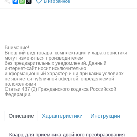
В избранное
Самолеты
Квадрокоптеры
Судомодели
Конструкторы
Внимание!
Внешний вид товара, комплектация и характеристики
Аппаратура и электроника
могут изменяться производителем
без предварительных уведомлений. Данный
Аккумуляторы и батарейки
интернет-сайт носит исключительно
информационный характер и ни при каких условиях
не является публичной офертой, определяемой
Зарядные устройства и блоки питания
положениями
Статьи 437 (2) Гражданского кодекса Российской
Двигатели
Федерации.
Технические жидкости
Описание
Характеристики
Инструкции
Инструмент,измерительные приборы,расходники
Оптовая продажа запчастей для моделей
Кварц для приемника двойного преобразования