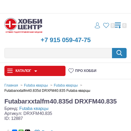
0
0
+7 915 059-47-75
КАТАЛОГ
ПРО ХОББИ
Главная
Futaba кварцы
Futaba кварцы
Futabarxxtalfm40.835d DRXFM40.835 Futaba кварцы
Автомодели
Futabarxxtalfm40.835d DRXFM40.835
Бренд:
Futaba кварцы
Запчасти и аксессуары
Артикул: DRXFM40.835
ID: 12887
Игрушки