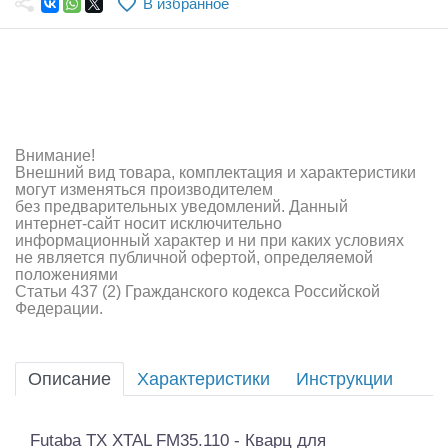
В избранное
Самолеты
Квадрокоптеры
Судомодели
Конструкторы
Внимание!
Внешний вид товара, комплектация и характеристики
Аппаратура и электроника
могут изменяться производителем
без предварительных уведомлений. Данный
Аккумуляторы и батарейки
интернет-сайт носит исключительно
информационный характер и ни при каких условиях
не является публичной офертой, определяемой
Зарядные устройства и блоки питания
положениями
Статьи 437 (2) Гражданского кодекса Российской
Двигатели
Федерации.
Технические жидкости
Описание
Характеристики
Инструкции
Инструмент,измерительные приборы,расходники
Оптовая продажа запчастей для моделей
Futaba TX XTAL FM35.110 - Кварц для