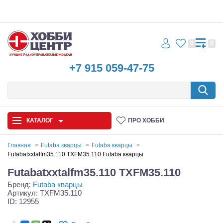
0
0
+7 915 059-47-75
КАТАЛОГ
ПРО ХОББИ
Главная
Futaba кварцы
Futaba кварцы
Futabatxxtalfm35.110 TXFM35.110 Futaba кварцы
Автомодели
Futabatxxtalfm35.110 TXFM35.110
Бренд:
Futaba кварцы
Запчасти и аксессуары
Артикул: TXFM35.110
ID: 12955
Игрушки