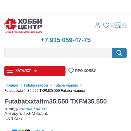
0
0
+7 915 059-47-75
КАТАЛОГ
ПРО ХОББИ
Главная
Futaba кварцы
Futaba кварцы
Futabatxxtalfm35.550 TXFM35.550 Futaba кварцы
Автомодели
Futabatxxtalfm35.550 TXFM35.550
Бренд:
Futaba кварцы
Запчасти и аксессуары
Артикул: TXFM35.550
ID: 12977
Игрушки