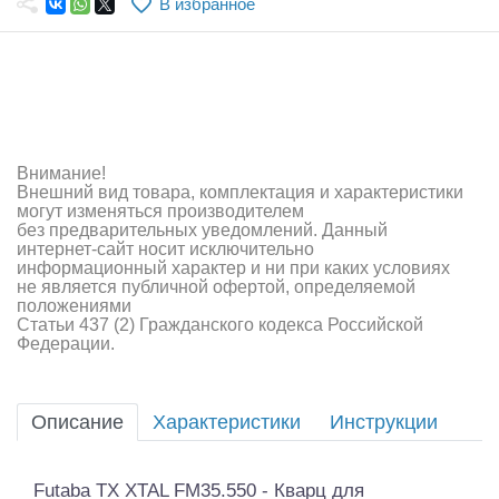
В избранное
Самолеты
Квадрокоптеры
Судомодели
Конструкторы
Внимание!
Внешний вид товара, комплектация и характеристики
Аппаратура и электроника
могут изменяться производителем
без предварительных уведомлений. Данный
Аккумуляторы и батарейки
интернет-сайт носит исключительно
информационный характер и ни при каких условиях
не является публичной офертой, определяемой
Зарядные устройства и блоки питания
положениями
Статьи 437 (2) Гражданского кодекса Российской
Двигатели
Федерации.
Технические жидкости
Описание
Характеристики
Инструкции
Инструмент,измерительные приборы,расходники
Оптовая продажа запчастей для моделей
Futaba TX XTAL FM35.550 - Кварц для