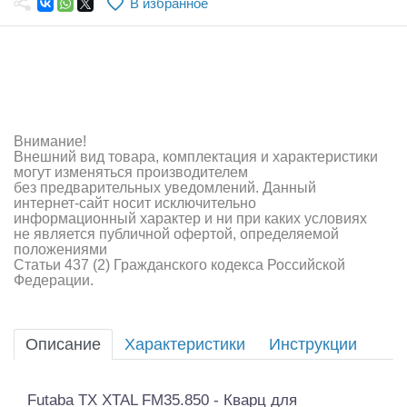
В избранное
Самолеты
Квадрокоптеры
Судомодели
Конструкторы
Внимание!
Внешний вид товара, комплектация и характеристики
Аппаратура и электроника
могут изменяться производителем
без предварительных уведомлений. Данный
Аккумуляторы и батарейки
интернет-сайт носит исключительно
информационный характер и ни при каких условиях
не является публичной офертой, определяемой
Зарядные устройства и блоки питания
положениями
Статьи 437 (2) Гражданского кодекса Российской
Двигатели
Федерации.
Технические жидкости
Описание
Характеристики
Инструкции
Инструмент,измерительные приборы,расходники
Оптовая продажа запчастей для моделей
Futaba TX XTAL FM35.850 - Кварц для