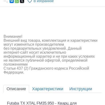
В избранное
Самолеты
Квадрокоптеры
Судомодели
Конструкторы
Внимание!
Внешний вид товара, комплектация и характеристики
Аппаратура и электроника
могут изменяться производителем
без предварительных уведомлений. Данный
Аккумуляторы и батарейки
интернет-сайт носит исключительно
информационный характер и ни при каких условиях
не является публичной офертой, определяемой
Зарядные устройства и блоки питания
положениями
Статьи 437 (2) Гражданского кодекса Российской
Двигатели
Федерации.
Технические жидкости
Описание
Характеристики
Инструкции
Инструмент,измерительные приборы,расходники
Оптовая продажа запчастей для моделей
Futaba TX XTAL FM35.950 - Кварц для