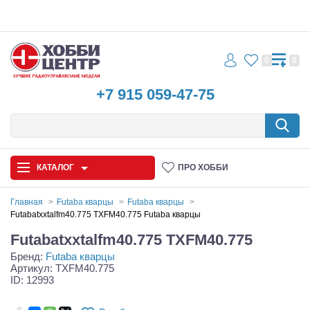
0
0
+7 915 059-47-75
КАТАЛОГ
ПРО ХОББИ
Главная
Futaba кварцы
Futaba кварцы
Futabatxxtalfm40.775 TXFM40.775 Futaba кварцы
Автомодели
Futabatxxtalfm40.775 TXFM40.775
Бренд:
Futaba кварцы
Запчасти и аксессуары
Артикул: TXFM40.775
ID: 12993
Игрушки