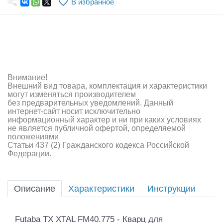
В избранное
Самолеты
Квадрокоптеры
Судомодели
Конструкторы
Внимание!
Внешний вид товара, комплектация и характеристики
Аппаратура и электроника
могут изменяться производителем
без предварительных уведомлений. Данный
Аккумуляторы и батарейки
интернет-сайт носит исключительно
информационный характер и ни при каких условиях
не является публичной офертой, определяемой
Зарядные устройства и блоки питания
положениями
Статьи 437 (2) Гражданского кодекса Российской
Двигатели
Федерации.
Технические жидкости
Описание
Характеристики
Инструкции
Инструмент,измерительные приборы,расходники
Оптовая продажа запчастей для моделей
Futaba TX XTAL FM40.775 - Кварц для