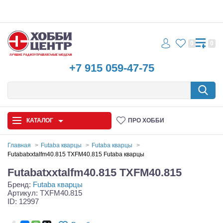
0
0
+7 915 059-47-75
КАТАЛОГ
ПРО ХОББИ
Главная
Futaba кварцы
Futaba кварцы
Futabatxxtalfm40.815 TXFM40.815 Futaba кварцы
Автомодели
Futabatxxtalfm40.815 TXFM40.815
Бренд:
Futaba кварцы
Запчасти и аксессуары
Артикул: TXFM40.815
ID: 12997
Игрушки