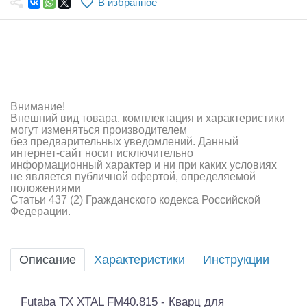
В избранное
Самолеты
Квадрокоптеры
Судомодели
Конструкторы
Внимание!
Внешний вид товара, комплектация и характеристики
Аппаратура и электроника
могут изменяться производителем
без предварительных уведомлений. Данный
Аккумуляторы и батарейки
интернет-сайт носит исключительно
информационный характер и ни при каких условиях
не является публичной офертой, определяемой
Зарядные устройства и блоки питания
положениями
Статьи 437 (2) Гражданского кодекса Российской
Двигатели
Федерации.
Технические жидкости
Описание
Характеристики
Инструкции
Инструмент,измерительные приборы,расходники
Оптовая продажа запчастей для моделей
Futaba TX XTAL FM40.815 - Кварц для