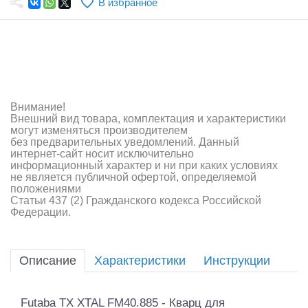
В избранное
Самолеты
Квадрокоптеры
Судомодели
Конструкторы
Внимание!
Внешний вид товара, комплектация и характеристики
Аппаратура и электроника
могут изменяться производителем
без предварительных уведомлений. Данный
Аккумуляторы и батарейки
интернет-сайт носит исключительно
информационный характер и ни при каких условиях
не является публичной офертой, определяемой
Зарядные устройства и блоки питания
положениями
Статьи 437 (2) Гражданского кодекса Российской
Двигатели
Федерации.
Технические жидкости
Описание
Характеристики
Инструкции
Инструмент,измерительные приборы,расходники
Оптовая продажа запчастей для моделей
Futaba TX XTAL FM40.885 - Кварц для