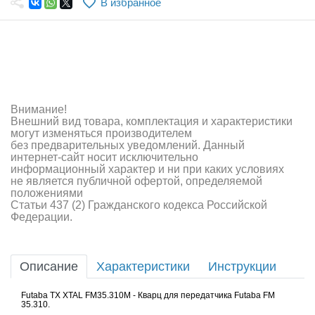
В избранное
Самолеты
Квадрокоптеры
Судомодели
Конструкторы
Внимание!
Внешний вид товара, комплектация и характеристики
Аппаратура и электроника
могут изменяться производителем
без предварительных уведомлений. Данный
Аккумуляторы и батарейки
интернет-сайт носит исключительно
информационный характер и ни при каких условиях
не является публичной офертой, определяемой
Зарядные устройства и блоки питания
положениями
Статьи 437 (2) Гражданского кодекса Российской
Двигатели
Федерации.
Технические жидкости
Описание
Характеристики
Инструкции
Инструмент,измерительные приборы,расходники
Futaba TX XTAL FM35.310M - Кварц для передатчика Futaba FM
Оптовая продажа запчастей для моделей
35.310.