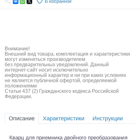
В избранное
Самолеты
Квадрокоптеры
Судомодели
Конструкторы
Внимание!
Внешний вид товара, комплектация и характеристики
Аппаратура и электроника
могут изменяться производителем
без предварительных уведомлений. Данный
Аккумуляторы и батарейки
интернет-сайт носит исключительно
информационный характер и ни при каких условиях
не является публичной офертой, определяемой
Зарядные устройства и блоки питания
положениями
Статьи 437 (2) Гражданского кодекса Российской
Двигатели
Федерации.
Технические жидкости
Описание
Характеристики
Инструкции
Инструмент,измерительные приборы,расходники
Оптовая продажа запчастей для моделей
Кварц для приемника двойного преобразования