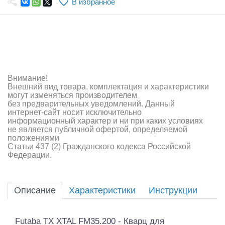
В избранное
Самолеты
Квадрокоптеры
Судомодели
Конструкторы
Внимание!
Внешний вид товара, комплектация и характеристики
Аппаратура и электроника
могут изменяться производителем
без предварительных уведомлений. Данный
Аккумуляторы и батарейки
интернет-сайт носит исключительно
информационный характер и ни при каких условиях
не является публичной офертой, определяемой
Зарядные устройства и блоки питания
положениями
Статьи 437 (2) Гражданского кодекса Российской
Двигатели
Федерации.
Технические жидкости
Описание
Характеристики
Инструкции
Инструмент,измерительные приборы,расходники
Оптовая продажа запчастей для моделей
Futaba TX XTAL FM35.200 - Кварц для