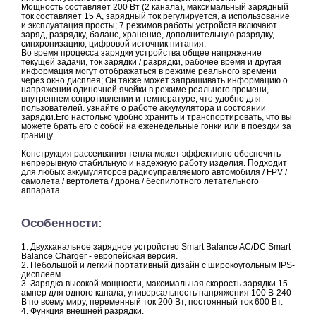
Мощность составляет 200 Вт (2 канала), максимальный зарядный
ток составляет 15 А, зарядный ток регулируется, а использование
и эксплуатация просты; 7 режимов работы устройств включают
заряд, разрядку, баланс, хранение, дополнительную разрядку,
синхронизацию, цифровой источник питания.
Во время процесса зарядки устройства общее напряжение
текущей задачи, ток зарядки / разрядки, рабочее время и другая
информация могут отображаться в режиме реального времени
через окно дисплея; Он также может запрашивать информацию о
напряжении одиночной ячейки в режиме реального времени,
внутреннем сопротивлении и температуре, что удобно для
пользователей. узнайте о работе аккумулятора и состоянии
зарядки.Его настолько удобно хранить и транспортировать, что вы
можете брать его с собой на еженедельные гонки или в поездки за
границу.
Конструкция рассеивания тепла может эффективно обеспечить
непрерывную стабильную и надежную работу изделия. Подходит
для любых аккумуляторов радиоуправляемого автомобиля / FPV /
самолета / вертолета / дрона / беспилотного летательного
аппарата.
Особенности:
1. Двухканальное зарядное устройство Smart Balance AC/DC Smart
Balance Charger - европейская версия.
2. Небольшой и легкий портативный дизайн с широкоугольным IPS-
дисплеем.
3. Зарядка высокой мощности, максимальная скорость зарядки 15
ампер для одного канала, универсальность напряжения 100 В-240
В по всему миру, переменный ток 200 Вт, постоянный ток 600 Вт.
4. Функция внешней разрядки.