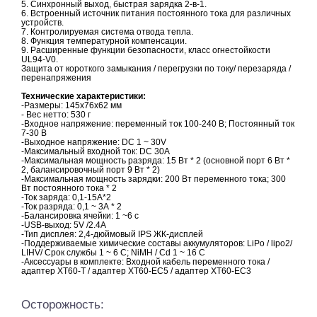
5. Синхронный выход, быстрая зарядка 2-в-1.
6. Встроенный источник питания постоянного тока для различных
устройств.
7. Контролируемая система отвода тепла.
8. Функция температурной компенсации.
9. Расширенные функции безопасности, класс огнестойкости
UL94-V0.
Защита от короткого замыкания / перегрузки по току/ перезаряда /
перенапряжения
Технические характеристики:
-Размеры: 145x76x62 мм
- Вес нетто: 530 г
-Входное напряжение: переменный ток 100-240 В; Постоянный ток
7-30 В
-Выходное напряжение: DC 1 ~ 30V
-Максимальный входной ток: DC 30A
-Максимальная мощность разряда: 15 Вт * 2 (основной порт 6 Вт *
2, балансировочный порт 9 Вт * 2)
-Максимальная мощность зарядки: 200 Вт переменного тока; 300
Вт постоянного тока * 2
-Ток заряда: 0,1-15А*2
-Ток разряда: 0,1 ~ 3А * 2
-Балансировка ячейки: 1 ~6 с
-USB-выход: 5V /2.4A
-Тип дисплея: 2,4-дюймовый IPS ЖК-дисплей
-Поддерживаемые химические составы аккумуляторов: LiPo / lipo2/
LIHV/ Срок службы 1 ~ 6 С; NiMH / Cd 1 ~ 16 С
-Аксессуары в комплекте: Входной кабель переменного тока /
адаптер XT60-T / адаптер XT60-EC5 / адаптер XT60-EC3
Осторожность: