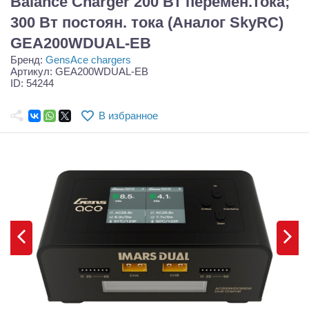
Balance Charger 200 Вт перемен.тока;
Самолеты
300 Вт постоян. тока (Аналог SkyRC)
Квадрокоптеры
GEA200WDUAL-EB
Бренд:
GensAce chargers
Судомодели
Артикул: GEA200WDUAL-EB
ID: 54244
Конструкторы
В избранное
Аппаратура и электроника
Аккумуляторы и батарейки
Зарядные устройства и блоки питания
Двигатели
Технические жидкости
Инструмент,измерительные приборы,расходники
Оптовая продажа запчастей для моделей