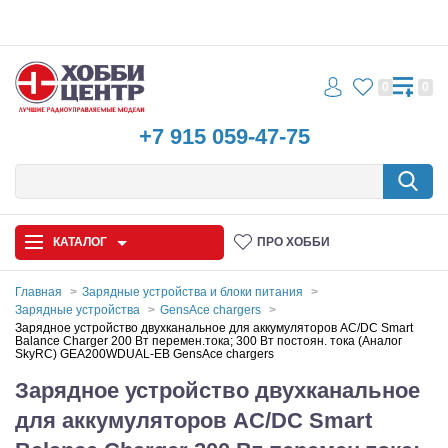
0
0
+7 915 059-47-75
КАТАЛОГ
ПРО ХОББИ
Главная
Зарядные устройства и блоки питания
Зарядные устройства
GensAce chargers
Автомодели
Зарядное устройство двухканальное для аккумуляторов AC/DC Smart
Balance Charger 200 Вт перемен.тока; 300 Вт постоян. тока (Аналог
SkyRC) GEA200WDUAL-EB GensAce chargers
Запчасти и аксессуары
Зарядное устройство двухканальное
Игрушки
для аккумуляторов AC/DC Smart