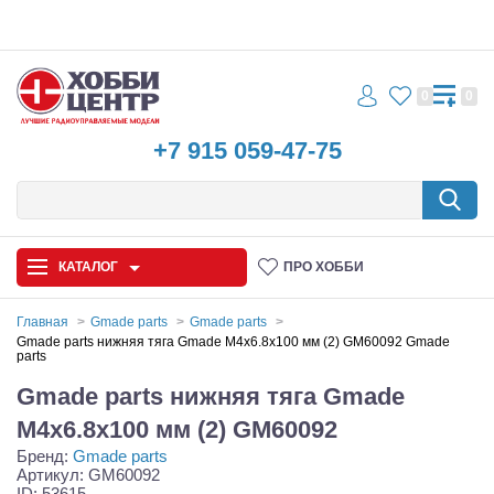
0
0
+7 915 059-47-75
КАТАЛОГ
ПРО ХОББИ
Главная
Gmade parts
Gmade parts
Gmade parts нижняя тяга Gmade M4x6.8x100 мм (2) GM60092 Gmade
parts
Автомодели
Gmade parts нижняя тяга Gmade
Запчасти и аксессуары
M4x6.8x100 мм (2) GM60092
Игрушки
Бренд:
Gmade parts
Артикул: GM60092
ID: 53615