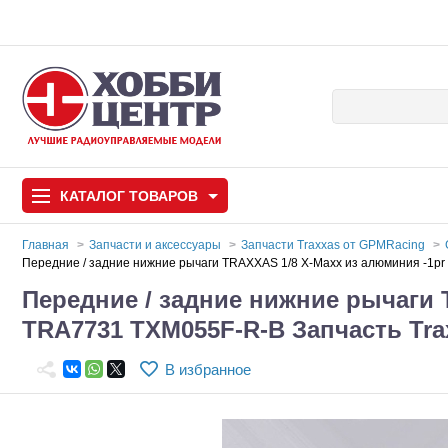
КАТАЛОГ
ТОВАРОВ
Главная
Запчасти и аксессуары
Запчасти Traxxas от GPMRacing
Передние / задние нижние рычаги TRAXXAS 1/8 X-Maxx из алюминия -1p
Автомодели
Передние / задние нижние рычаги 
TRA7731 TXM055F-R-B Запчасть Tr
Запчасти и аксессуары
Игрушки
В избранное
Автомодели для с
Самолеты