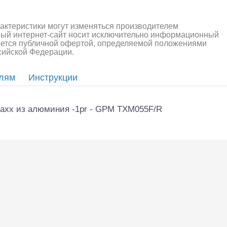
алли
Багги/трагги
Монс
рактеристики могут изменяться производителем
ный интернет-сайт носит исключительно информационный
ляется публичной офертой, определяемой положениями
ссийской Федерации.
елям
Инструкции
axx из алюминия -1pr - GPM TXM055F/R