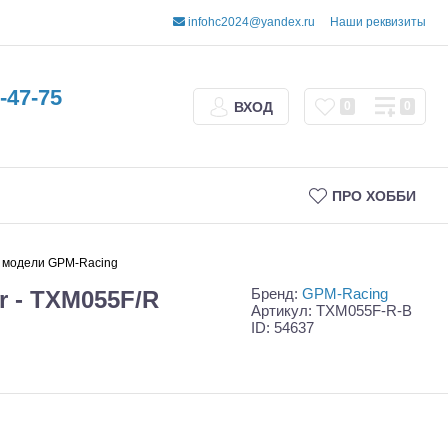
infohc2024@yandex.ru
Наши реквизиты
-47-75
ВХОД
0
0
ПРО ХОББИ
й модели GPM-Racing
Бренд:
GPM-Racing
r - TXM055F/R
Артикул: TXM055F-R-B
ID: 54637
Трофи
Шорт-корсы