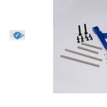
Квадрокоптеры
Судомодели
Конструкторы
Аппаратура и электроника
Аккумуляторы и батарейки
Зарядные устройства и блоки
питания
Двигатели
Технические жидкости
Инструмент,измерительные
приборы,расходники
Оптовая продажа запчастей
для моделей