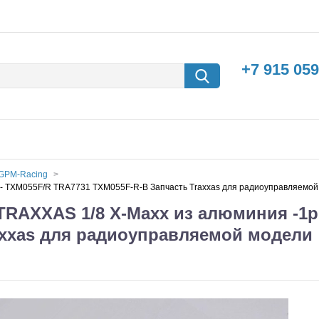
+7 915 059
GPM-Racing
r - TXM055F/R TRA7731 TXM055F-R-B Запчасть Traxxas для радиоуправляемо
TRAXXAS 1/8 X-Maxx из алюминия -1p
axxas для радиоуправляемой модели
борки
Машины с
электродвигателем