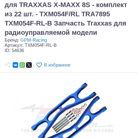
Самолеты
для TRAXXAS X-MAXX 8S - комплект
из 22 шт. - TXM054F/RL TRA7895
Квадрокоптеры
TXM054F-RL-B Запчасть Traxxas для
Судомодели
радиоуправляемой модели
Бренд:
GPM-Racing
Конструкторы
Артикул: TXM054F-RL-B
ID: 54636
Аппаратура и электроника
В избранное
Аккумуляторы и батарейки
Зарядные устройства и блоки питания
Двигатели
Технические жидкости
Инструмент,измерительные приборы,расходники
Оптовая продажа запчастей для моделей