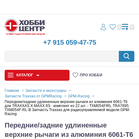
0
0
+7 915 059-47-75
КАТАЛОГ
ПРО ХОББИ
Главная
Запчасти и аксессуары
Запчасти Traxxas от GPMRacing
GPM-Racing
Автомодели
Передние/задние удлиненные верхние рычаги из алюминия 6061-T6
для TRAXXAS X-MAXX 8S - комплект из 22 шт. - TXM054F/RL TRA7895
TXM054F-RL-B Запчасть Traxxas для радиоуправляемой модели GPM-
Racing
Запчасти и аксессуары
Передние/задние удлиненные
Игрушки
верхние рычаги из алюминия 6061-T6