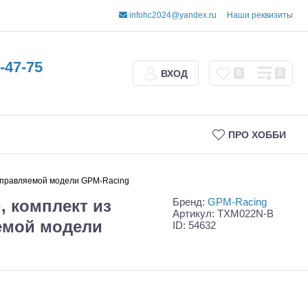
infohc2024@yandex.ru
Наши реквизиты
-47-75
ВХОД
0
0
ПРО ХОББИ
управляемой модели GPM-Racing
Бренд:
GPM-Racing
 комплект из
Артикул: TXM022N-B
яемой модели
ID: 54632
Трофи
Шорт-корсы