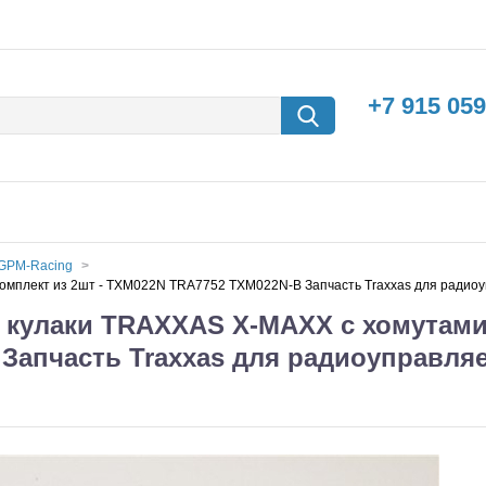
+7 915 059
GPM-Racing
омплект из 2шт - TXM022N TRA7752 TXM022N-B Запчасть Traxxas для радио
кулаки TRAXXAS X-MAXX с хомутами,
 Запчасть Traxxas для радиоуправл
борки
Машины с
электродвигателем