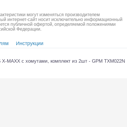
алли
Багги/трагги
Монс
рактеристики могут изменяться производителем
ный интернет-сайт носит исключительно информационный
ляется публичной офертой, определяемой положениями
ссийской Федерации.
елям
Инструкции
 X-MAXX с хомутами, комплект из 2шт - GPM TXM022N