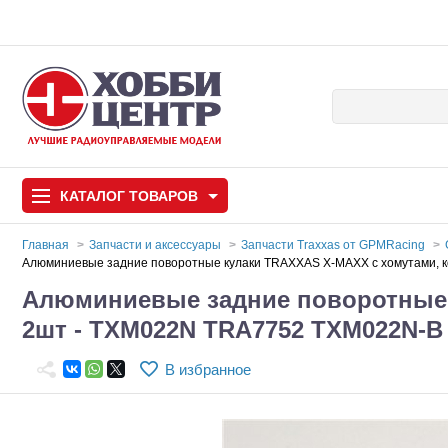
КАТАЛОГ
ТОВАРОВ
Главная
Запчасти и аксессуары
Запчасти Traxxas от GPMRacing
Алюминиевые задние поворотные кулаки TRAXXAS X-MAXX с хомутами, к
Автомодели
Алюминиевые задние поворотные 
2шт - TXM022N TRA7752 TXM022N-B
Запчасти и аксессуары
Игрушки
В избранное
Автомодели для с
Самолеты