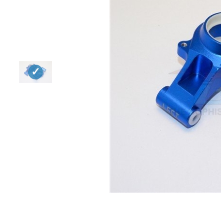
Квадрокоптеры
Судомодели
Конструкторы
Аппаратура и электроника
Аккумуляторы и батарейки
Зарядные устройства и блоки
питания
Двигатели
Технические жидкости
Инструмент,измерительные
приборы,расходники
Оптовая продажа запчастей
для моделей