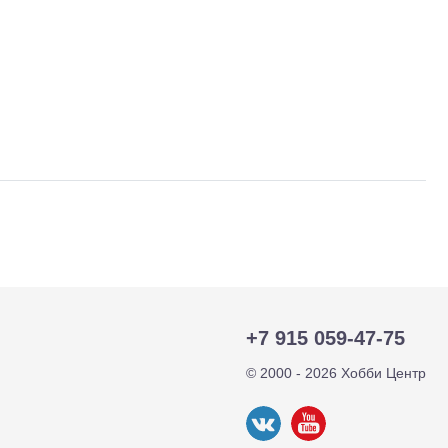
тр-траки
ДВС модели
+7 915 059-47-75
© 2000 - 2026 Хобби Центр