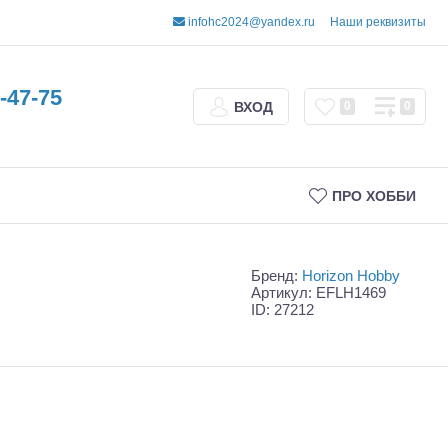
infohc2024@yandex.ru
Наши реквизиты
-47-75
ВХОД
0
0
ПРО ХОББИ
Бренд:
Horizon Hobby
Артикул: EFLH1469
ID: 27212
Трофи
Шорт-корсы