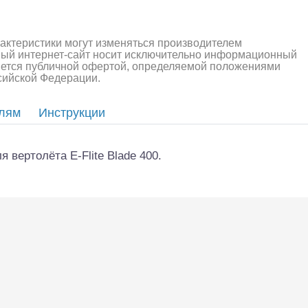
рактеристики могут изменяться производителем
ный интернет-сайт носит исключительно информационный
ляется публичной офертой, определяемой положениями
ссийской Федерации.
елям
Инструкции
я вертолёта E-Flite Blade 400.
алли
Багги/трагги
Монс