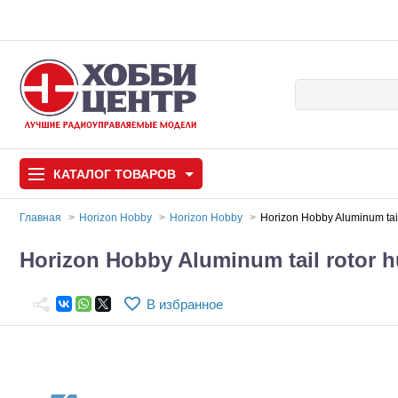
КАТАЛОГ
ТОВАРОВ
Главная
Horizon Hobby
Horizon Hobby
Horizon Hobby Aluminum tai
Автомодели
Horizon Hobby Aluminum tail rotor 
Запчасти и аксессуары
В избранное
Игрушки
Автомодели для с
Самолеты