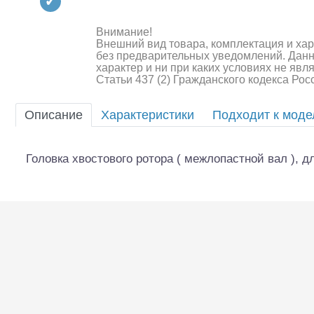
Квадрокоптеры
Судомодели
Внимание!
Внешний вид товара, комплектация и ха
без предварительных уведомлений. Дан
Конструкторы
характер и ни при каких условиях не яв
Статьи 437 (2) Гражданского кодекса Ро
Аппаратура и электроника
Описание
Характеристики
Подходит к мод
Аккумуляторы и батарейки
Зарядные устройства и блоки
Головка хвостового ротора ( межлопастной вал ), дл
питания
Двигатели
Технические жидкости
Шоссейки/дрифт/р
Инструмент,измерительные
приборы,расходники
Оптовая продажа запчастей
для моделей