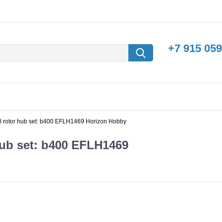
+7 915 059
l rotor hub set: b400 EFLH1469 Horizon Hobby
hub set: b400 EFLH1469
борки
Машины с
электродвигателем