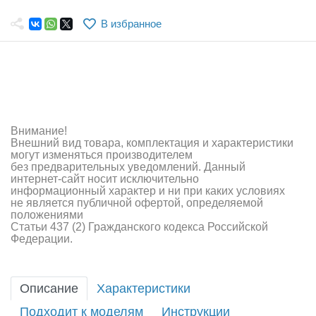
Самолеты
В избранное
Квадрокоптеры
Судомодели
Конструкторы
Аппаратура и электроника
Внимание!
Внешний вид товара, комплектация и характеристики
Аккумуляторы и батарейки
могут изменяться производителем
без предварительных уведомлений. Данный
интернет-сайт носит исключительно
Зарядные устройства и блоки питания
информационный характер и ни при каких условиях
не является публичной офертой, определяемой
Двигатели
положениями
Статьи 437 (2) Гражданского кодекса Российской
Федерации.
Технические жидкости
Инструмент,измерительные приборы,расходники
Описание
Характеристики
Оптовая продажа запчастей для моделей
Подходит к моделям
Инструкции