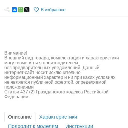
Самолеты
В избранное
Квадрокоптеры
Судомодели
Конструкторы
Аппаратура и электроника
Внимание!
Внешний вид товара, комплектация и характеристики
Аккумуляторы и батарейки
могут изменяться производителем
без предварительных уведомлений. Данный
интернет-сайт носит исключительно
Зарядные устройства и блоки питания
информационный характер и ни при каких условиях
не является публичной офертой, определяемой
Двигатели
положениями
Статьи 437 (2) Гражданского кодекса Российской
Федерации.
Технические жидкости
Инструмент,измерительные приборы,расходники
Описание
Характеристики
Оптовая продажа запчастей для моделей
Подходит к моделям
Инструкции