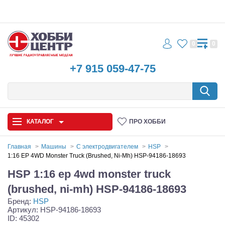
0
0
+7 915 059-47-75
КАТАЛОГ
ПРО ХОББИ
Главная
Машины
С электродвигателем
HSP
1:16 EP 4WD Monster Truck (Brushed, Ni-Mh) HSP-94186-18693
Автомодели
HSP 1:16 ep 4wd monster truck
Запчасти и аксессуары
(brushed, ni-mh) HSP-94186-18693
Бренд:
HSP
Игрушки
Артикул: HSP-94186-18693
ID: 45302