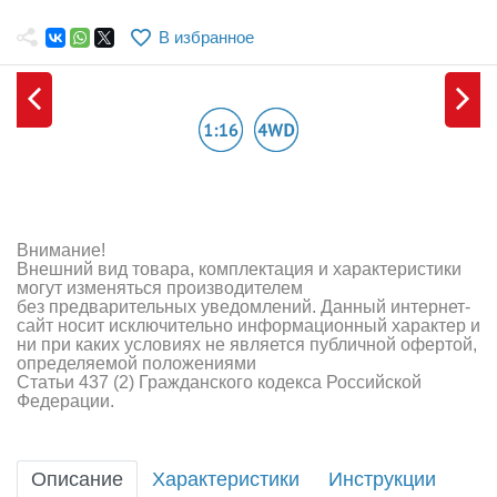
Самолеты
В избранное
Квадрокоптеры
Судомодели
Конструкторы
Аппаратура и электроника
Аккумуляторы и батарейки
Внимание!
Внешний вид товара, комплектация и характеристики
Зарядные устройства и блоки питания
могут изменяться производителем
без предварительных уведомлений. Данный интернет-
сайт носит исключительно информационный характер и
Двигатели
ни при каких условиях не является публичной офертой,
определяемой положениями
Технические жидкости
Статьи 437 (2) Гражданского кодекса Российской
Федерации.
Инструмент,измерительные приборы,расходники
Оптовая продажа запчастей для моделей
Описание
Характеристики
Инструкции