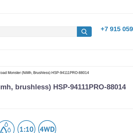
+7 915 059
Road Monster (NiMh, Brushless) HSP-94111PRO-88014
nimh, brushless) HSP-94111PRO-88014
борки
Машины с
электродвигателем