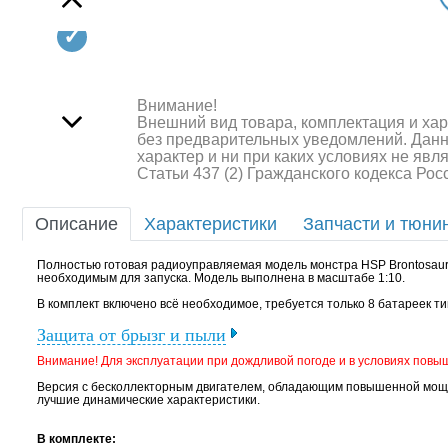
Квадрокоптеры
Судомодели
Конструкторы
Внимание!
Внешний вид товара, комплектация и ха
Аппаратура и электроника
без предварительных уведомлений. Дан
характер и ни при каких условиях не яв
Аккумуляторы и батарейки
Статьи 437 (2) Гражданского кодекса Ро
Зарядные устройства и блоки
Описание
Характеристики
Запчасти и тюни
питания
Полностью готовая радиоуправляемая модель монстра HSP Brontosaur
Двигатели
необходимым для запуска. Модель выполнена в масштабе 1:10.
В комплект включено всё необходимое, требуется только 8 батареек ти
Технические жидкости
Защита от брызг и пыли
Инструмент,измерительные
Внимание! Для эксплуатации при дождливой погоде и в условиях пов
приборы,расходники
Версия с бесколлекторным двигателем, обладающим повышенной мощно
лучшие динамические характеристики.
Оптовая продажа запчастей
для моделей
В комплекте: