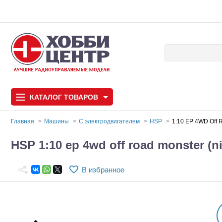
КАТАЛОГ
ТОВАРОВ
Главная
Машины
С электродвигателем
HSP
1:10 EP 4WD Off 
Автомодели
HSP 1:10 ep 4wd off road monster (
Запчасти и аксессуары
В избранное
Игрушки
Автомодели для с
Самолеты