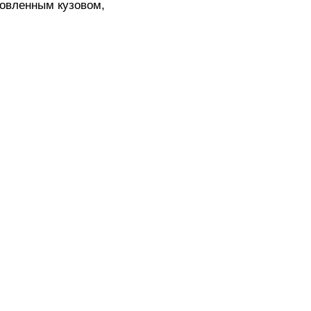
новленным кузовом,
тр-траки
ДВС модели