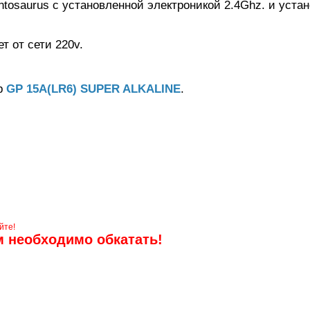
tosaurus с установленной электроникой 2.4Ghz. и уста
т от сети 220v.
ер
GP 15A(LR6) SUPER ALKALINE
.
алли
Багги/трагги
Монс
йте!
м необходимо обкатать!