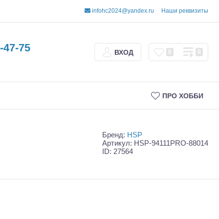
infohc2024@yandex.ru
Наши реквизиты
-47-75
ВХОД
0
0
ПРО ХОББИ
Бренд:
HSP
Артикул: HSP-94111PRO-88014
ID: 27564
Трофи
Шорт-корсы