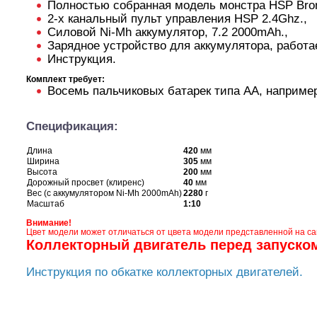
Полностью собранная модель монстра HSP Bron
2-х канальный пульт управления HSP 2.4Ghz.,
Силовой Ni-Mh аккумулятор, 7.2 2000mAh.,
Зарядное устройство для аккумулятора, работае
Инструкция.
Комплект требует:
Восемь пальчиковых батарек типа AA, наприм
Спецификация:
Длина
420
мм
Ширина
305
мм
Высота
200
мм
Дорожный просвет (клиренс)
40
мм
Вес (с аккумулятором Ni-Mh 2000mAh)
2280
г
Шоссейки/дрифт/р
Масштаб
1:10
Внимание!
Цвет модели может отличаться от цвета модели представленной на са
Коллекторный двигатель перед запуско
Инструкция по обкатке коллекторных двигателей.