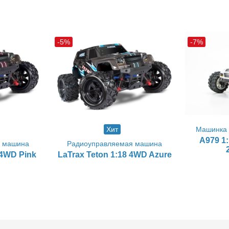
-5%
-7%
Машинка 
Хит
A979 1:
я машина
Радиоуправляемая машина
 4WD Pink
LaTrax Teton 1:18 4WD Azure