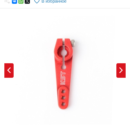
В избранное
Самолеты
Квадрокоптеры
Судомодели
Конструкторы
Аппаратура и электроника
Аккумуляторы и батарейки
Зарядные устройства и блоки питания
Двигатели
Технические жидкости
Инструмент,измерительные приборы,расходники
Оптовая продажа запчастей для моделей