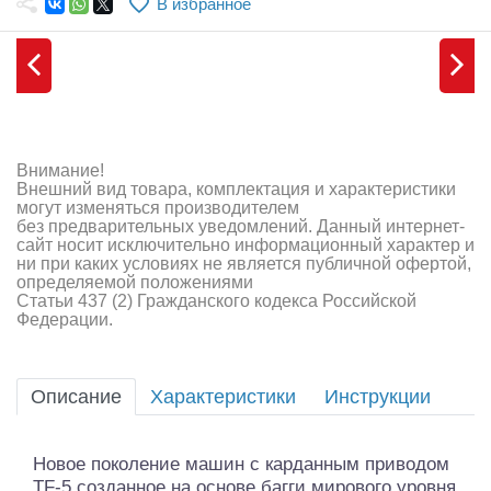
В избранное
Самолеты
Квадрокоптеры
Судомодели
Конструкторы
Внимание!
Внешний вид товара, комплектация и характеристики
Аппаратура и электроника
могут изменяться производителем
без предварительных уведомлений. Данный интернет-
Аккумуляторы и батарейки
сайт носит исключительно информационный характер и
ни при каких условиях не является публичной офертой,
определяемой положениями
Зарядные устройства и блоки питания
Статьи 437 (2) Гражданского кодекса Российской
Федерации.
Двигатели
Технические жидкости
Описание
Характеристики
Инструкции
Инструмент,измерительные приборы,расходники
Новое поколение машин с карданным приводом
Оптовая продажа запчастей для моделей
TF-5,созданное на основе багги мирового уровня