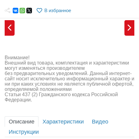
Самолеты
В избранное
Квадрокоптеры
Судомодели
Конструкторы
Аппаратура и электроника
Внимание!
Внешний вид товара, комплектация и характеристики
Аккумуляторы и батарейки
могут изменяться производителем
без предварительных уведомлений. Данный интернет-
сайт носит исключительно информационный характер и
Зарядные устройства и блоки питания
ни при каких условиях не является публичной офертой,
определяемой положениями
Двигатели
Статьи 437 (2) Гражданского кодекса Российской
Федерации.
Технические жидкости
Инструмент,измерительные приборы,расходники
Описание
Характеристики
Видео
Инструкции
Оптовая продажа запчастей для моделей