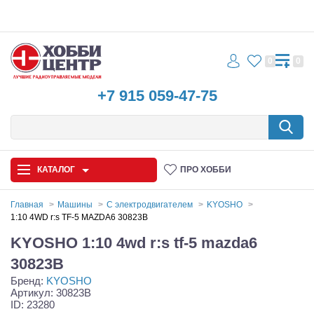
0
0
+7 915 059-47-75
КАТАЛОГ
ПРО ХОББИ
Главная
Машины
С электродвигателем
KYOSHO
1:10 4WD r:s TF-5 MAZDA6 30823B
Автомодели
KYOSHO 1:10 4wd r:s tf-5 mazda6
Запчасти и аксессуары
30823B
Бренд:
KYOSHO
Игрушки
Артикул: 30823B
ID: 23280