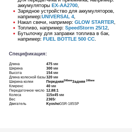
аккумуляторы
EX-AA2700
,
Зарядное устройство для аккумуляторов,
например:
UNIVERSAL 4
,
Накал свечи, например:
GLOW STARTER
,
Топливо, например:
SpeedStorm 25/12
,
Бутылочку для заправки топлива в бак,
например:
FUEL BOTTLE 500 CC
.
Спецификация:
Длина
475
мм
Ширина
300
мм
Высота
154
мм
Длина колесной базы
320
мм
246мм
246мм
Ширина колеи
Передняя
Задняя
Клиренс
40
мм
Передаточное число
12.88:1
Колеса
115х45
мм
Вес
2365
г
Двигатель
Kyosho
GSR-185SP