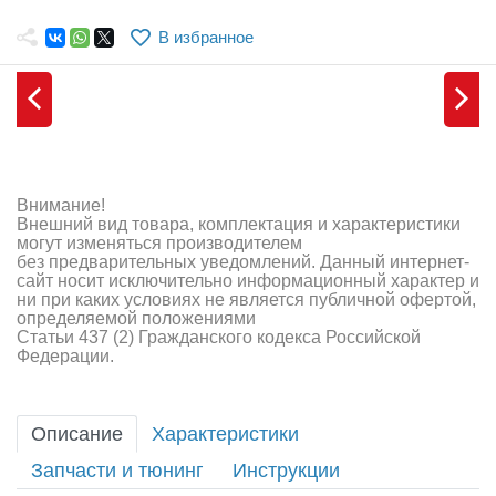
Самолеты
В избранное
Квадрокоптеры
Судомодели
Конструкторы
Аппаратура и электроника
Внимание!
Внешний вид товара, комплектация и характеристики
Аккумуляторы и батарейки
могут изменяться производителем
без предварительных уведомлений. Данный интернет-
сайт носит исключительно информационный характер и
Зарядные устройства и блоки питания
ни при каких условиях не является публичной офертой,
определяемой положениями
Двигатели
Статьи 437 (2) Гражданского кодекса Российской
Федерации.
Технические жидкости
Инструмент,измерительные приборы,расходники
Описание
Характеристики
Запчасти и тюнинг
Инструкции
Оптовая продажа запчастей для моделей