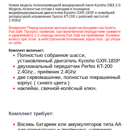
Новая модель полноприводной внедорожной багги Kyosho DBX 2.0.
Модель полностью готова к заездам и оснащена
модифицированным двигателем Kyosho GXR-18SP и новейшей
аппаратурой управления Syncro KT-200 с рабочей частотой
2.4Ghz!
Внимание! Перед началом эксплуатации необходимо настроить
Fail Safe. Процесс привязки: при включённом передатчике нажмите
и удерживайте 2-3 секунды кнопку Fail Safe на приёмнике. Рулевое
колесо при этом - в нейстральном положении, курок газа - до упора
от себя.
Комплект включает:
Полностью собранное шасси,
установленный двигатель Kyosho GXR-18SP
двухканальный передатчик Perfex KT-200
2.4Ghz., приёмник 2.4Ghz
две сервомашинки, полностью покрашенный
корпус ( синего цвета )
наклейки, свечной-колёсный ключ.
Комплект требует:
Восемь батареек или аккумуляторов типа АА
для передатчика и приёмника, например: