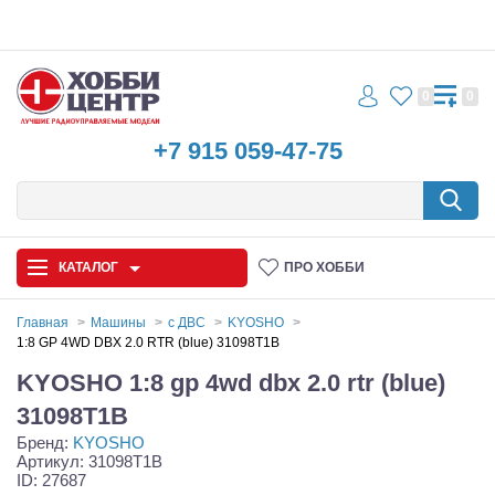
0
0
+7 915 059-47-75
КАТАЛОГ
ПРО ХОББИ
Главная
Машины
с ДВС
KYOSHO
1:8 GP 4WD DBX 2.0 RTR (blue) 31098T1B
Автомодели
KYOSHO 1:8 gp 4wd dbx 2.0 rtr (blue)
Запчасти и аксессуары
31098T1B
Бренд:
KYOSHO
Игрушки
Артикул: 31098T1B
ID: 27687