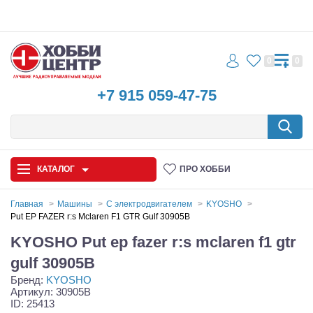
0
0
+7 915 059-47-75
КАТАЛОГ
ПРО ХОББИ
Главная
Машины
С электродвигателем
KYOSHO
Put EP FAZER r:s Mclaren F1 GTR Gulf 30905B
Автомодели
KYOSHO Put ep fazer r:s mclaren f1 gtr
Запчасти и аксессуары
gulf 30905B
Бренд:
KYOSHO
Игрушки
Артикул: 30905B
ID: 25413