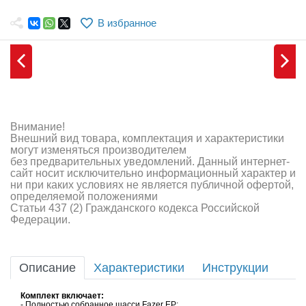
Самолеты
В избранное
Квадрокоптеры
Судомодели
Конструкторы
Аппаратура и электроника
Внимание!
Внешний вид товара, комплектация и характеристики
Аккумуляторы и батарейки
могут изменяться производителем
без предварительных уведомлений. Данный интернет-
сайт носит исключительно информационный характер и
Зарядные устройства и блоки питания
ни при каких условиях не является публичной офертой,
определяемой положениями
Двигатели
Статьи 437 (2) Гражданского кодекса Российской
Федерации.
Технические жидкости
Инструмент,измерительные приборы,расходники
Описание
Характеристики
Инструкции
Оптовая продажа запчастей для моделей
Комплект включает:
- Полностью собранное шасси Fazer EP;