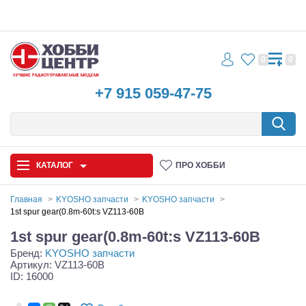
0
0
+7 915 059-47-75
КАТАЛОГ
ПРО ХОББИ
Главная
KYOSHO запчасти
KYOSHO запчасти
1st spur gear(0.8m-60t:s VZ113-60B
Автомодели
1st spur gear(0.8m-60t:s VZ113-60B
Бренд:
KYOSHO запчасти
Запчасти и аксессуары
Артикул: VZ113-60B
ID: 16000
Игрушки