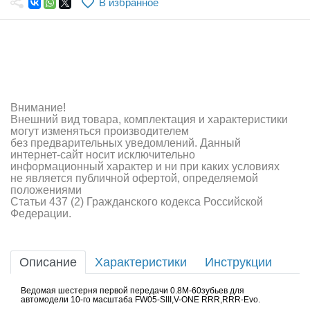
В избранное
Самолеты
Квадрокоптеры
Судомодели
Конструкторы
Внимание!
Внешний вид товара, комплектация и характеристики
Аппаратура и электроника
могут изменяться производителем
без предварительных уведомлений. Данный
Аккумуляторы и батарейки
интернет-сайт носит исключительно
информационный характер и ни при каких условиях
не является публичной офертой, определяемой
Зарядные устройства и блоки питания
положениями
Статьи 437 (2) Гражданского кодекса Российской
Двигатели
Федерации.
Технические жидкости
Описание
Характеристики
Инструкции
Инструмент,измерительные приборы,расходники
Ведомая шестерня первой передачи 0.8M-60зубьев для
Оптовая продажа запчастей для моделей
автомодели 10-го масштаба FW05-SIII,V-ONE RRR,RRR-Evo.