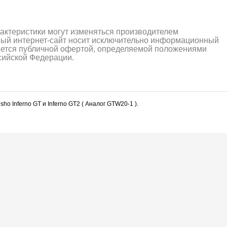
рактеристики могут изменяться производителем
ный интернет-сайт носит исключительно информационный
ляется публичной офертой, определяемой положениями
ссийской Федерации.
o Inferno GT и Inferno GT2 ( Аналог GTW20-1 ).
алли
Багги/трагги
Монс