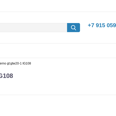
+7 915 059
ferno gt:gtw20-1 IG108
IG108
борки
Машины с
электродвигателем