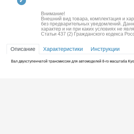
Квадрокоптеры
Судомодели
Внимание!
Внешний вид товара, комплектация и ха
без предварительных уведомлений. Дан
Конструкторы
характер и ни при каких условиях не яв
Статьи 437 (2) Гражданского кодекса Ро
Аппаратура и электроника
Описание
Характеристики
Инструкции
Аккумуляторы и батарейки
Вал двухступенчатой трансмиссии для автомоделей 8-го масштаба Kyosh
Зарядные устройства и блоки
питания
Двигатели
Технические жидкости
Шоссейки/дрифт/р
Инструмент,измерительные
приборы,расходники
Оптовая продажа запчастей
для моделей