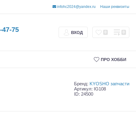
infohc2024@yandex.ru
Наши реквизиты
-47-75
ВХОД
0
0
ПРО ХОББИ
Бренд:
KYOSHO запчасти
Артикул: IG108
ID: 24500
Трофи
Шорт-корсы