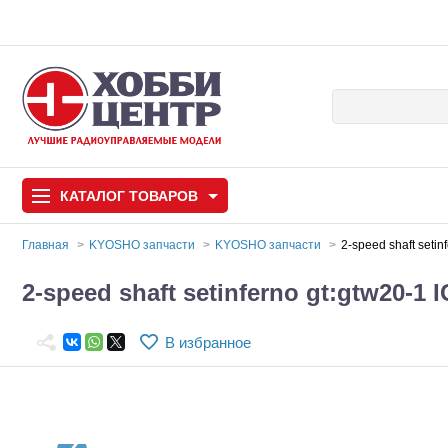
КАТАЛОГ
ТОВАРОВ
Главная
KYOSHO запчасти
KYOSHO запчасти
2-speed shaft setin
Автомодели
2-speed shaft setinferno gt:gtw20-1 
Запчасти и аксессуары
В избранное
Игрушки
Автомодели для с
Самолеты