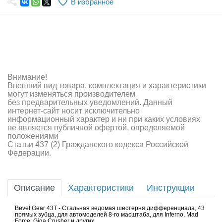
В избранное
Самолеты
Квадрокоптеры
Судомодели
Конструкторы
Внимание!
Внешний вид товара, комплектация и характеристики
Аппаратура и электроника
могут изменяться производителем
без предварительных уведомлений. Данный
Аккумуляторы и батарейки
интернет-сайт носит исключительно
информационный характер и ни при каких условиях
не является публичной офертой, определяемой
Зарядные устройства и блоки питания
положениями
Статьи 437 (2) Гражданского кодекса Российской
Двигатели
Федерации.
Технические жидкости
Описание
Характеристики
Инструкции
Инструмент,измерительные приборы,расходники
Bevel Gear 43T - Стальная ведомая шестерня дифференциала, 43
Оптовая продажа запчастей для моделей
прямых зубца, для автомоделей 8-го масштаба, для Inferno, Mad
Force, Giga Crusher и других.