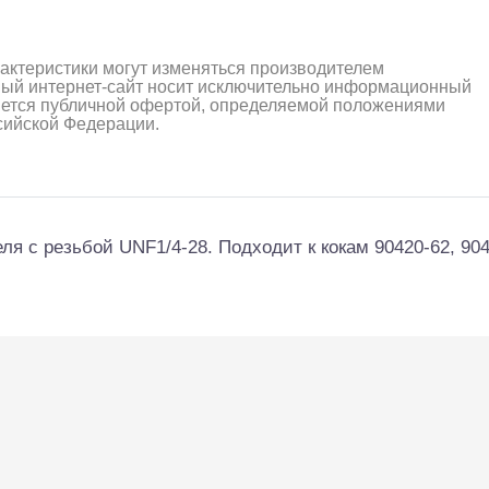
рактеристики могут изменяться производителем
ный интернет-сайт носит исключительно информационный
ляется публичной офертой, определяемой положениями
ссийской Федерации.
ля с резьбой UNF1/4-28. Подходит к кокам 90420-62, 9042
алли
Багги/трагги
Монс