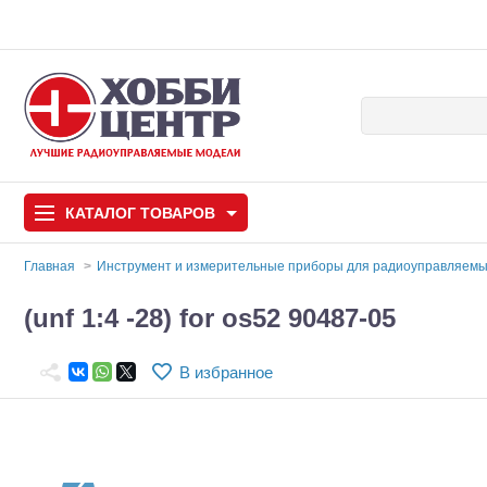
КАТАЛОГ
ТОВАРОВ
Главная
Инструмент и измерительные приборы для радиоуправляем
Автомодели
(unf 1:4 -28) for os52 90487-05
Запчасти и аксессуары
В избранное
Игрушки
Автомодели для с
Самолеты