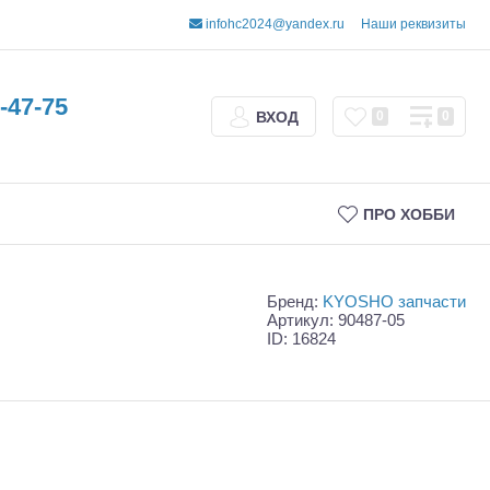
infohc2024@yandex.ru
Наши реквизиты
-47-75
ВХОД
0
0
ПРО ХОББИ
Бренд:
KYOSHO запчасти
Артикул: 90487-05
ID: 16824
Трофи
Шорт-корсы