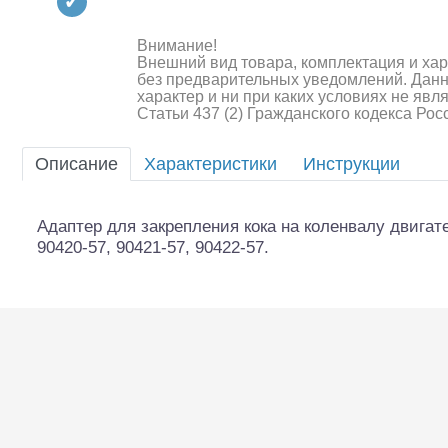
Квадрокоптеры
Судомодели
Внимание!
Внешний вид товара, комплектация и ха
без предварительных уведомлений. Дан
Конструкторы
характер и ни при каких условиях не яв
Статьи 437 (2) Гражданского кодекса Ро
Аппаратура и электроника
Описание
Характеристики
Инструкции
Аккумуляторы и батарейки
Зарядные устройства и блоки
Адаптер для закрепления кока на коленвалу двигате
питания
90420-57, 90421-57, 90422-57.
Двигатели
Технические жидкости
Шоссейки/дрифт/р
Инструмент,измерительные
приборы,расходники
Оптовая продажа запчастей
для моделей