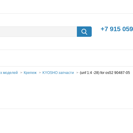
+7 915 059
ых моделей
Крепеж
KYOSHO запчасти
(unf 1:4 -28) for os52 90487-05
борки
Машины с
электродвигателем