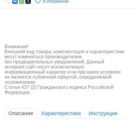
В избранное
Самолеты
Квадрокоптеры
Судомодели
Конструкторы
Внимание!
Внешний вид товара, комплектация и характеристики
Аппаратура и электроника
могут изменяться производителем
без предварительных уведомлений. Данный
Аккумуляторы и батарейки
интернет-сайт носит исключительно
информационный характер и ни при каких условиях
не является публичной офертой, определяемой
Зарядные устройства и блоки питания
положениями
Статьи 437 (2) Гражданского кодекса Российской
Двигатели
Федерации.
Технические жидкости
Описание
Характеристики
Инструкции
Инструмент,измерительные приборы,расходники
Оптовая продажа запчастей для моделей