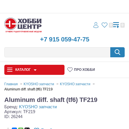
0
0
+7 915 059-47-75
КАТАЛОГ
ПРО ХОББИ
Главная
KYOSHO запчасти
KYOSHO запчасти
Aluminum diff. shaft (tf6) TF219
Автомодели
Aluminum diff. shaft (tf6) TF219
Бренд:
KYOSHO запчасти
Запчасти и аксессуары
Артикул: TF219
ID: 26244
Игрушки